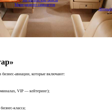
Медицинские рейсы
Менеджмент самолетов
Лётный
тар»
в бизнес-авиации, которые включают:
рминалах, VIP — кейтеринг);
бизнес-класса;