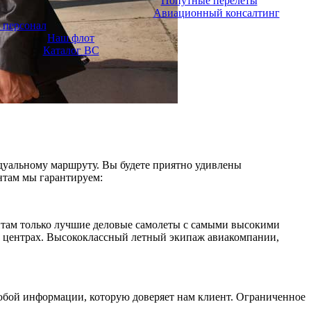
Попутные перелёты
Авиационный консалтинг
 персонал
Наш флот
Каталог ВС
дуальному маршруту. Вы будете приятно удивлены
нтам мы гарантируем:
ентам только лучшие деловые самолеты с самыми высокими
х центрах. Высококлассный летный экипаж авиакомпании,
юбой информации, которую доверяет нам клиент. Ограниченное