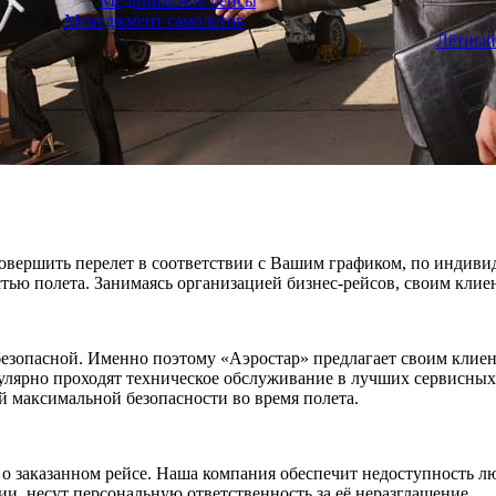
Медицинские рейсы
Менеджмент самолетов
Лётный
овершить перелет в соответствии с Вашим графиком, по индиви
ью полета. Занимаясь организацией бизнес-рейсов, своим клие
 безопасной. Именно поэтому «Аэростар» предлагает своим кли
улярно проходят техническое обслуживание в лучших сервисны
й максимальной безопасности во время полета.
 заказанном рейсе. Наша компания обеспечит недоступность л
и, несут персональную ответственность за её неразглашение.