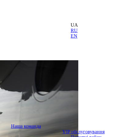
UA
RU
EN
Наша команда
VIP обслуговування