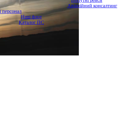
Попутні рейси
Авіаційний консалтинг
 персонал
Наш флот
Каталог ПС