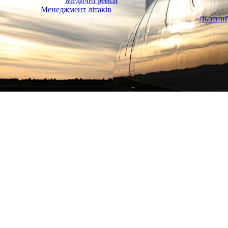
Медичні рейси
Менеджмент літаків
Льотний