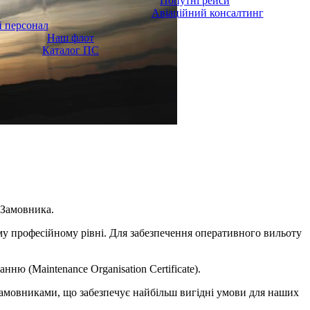
Попутні рейси
Авіаційний консалтинг
 персонал
Наш флот
Каталог ПС
ь Замовника.
му професійному рівні. Для забезпечення оперативного вильоту
нню (Maintenance Organisation Certificate).
 замовниками, що забезпечує найбільш вигідні умови для наших