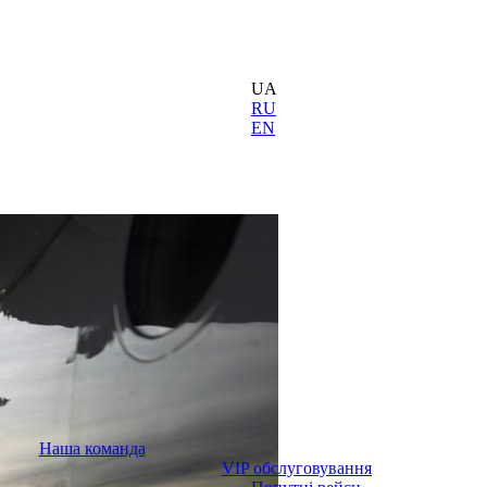
UA
RU
EN
Наша команда
VIP обслуговування