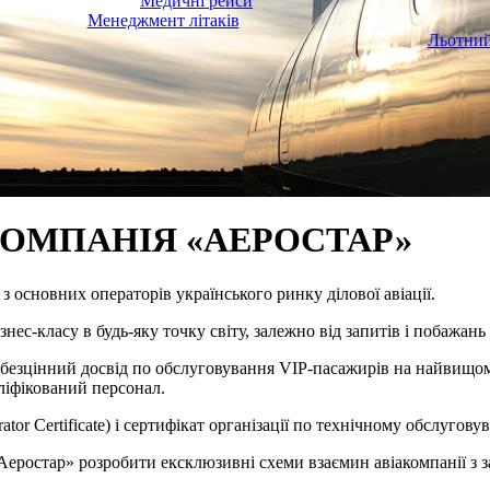
Медичні рейси
Менеджмент літаків
Льотний
КОМПАНІЯ «АЕРОСТАР»
з основних операторів українського ринку ділової авіації.
знес-класу в будь-яку точку світу, залежно від запитів і побажан
ла безцінний досвід по обслуговування VIP-пасажирів на найвищо
аліфікований персонал.
r Certificate) і сертифікат організації по технічному обслуговува
 «Аеростар» розробити ексклюзивні схеми взаємин авіакомпанії з