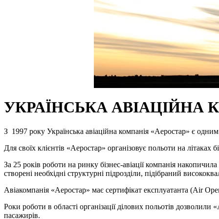
УКРАЇНСЬКА АВІАЦІЙНА 
З 1997 року Українська авіаційна компанія «Аеростар» є одним 
Для своїх клієнтів «Аеростар» організовує польоти на літаках бі
За 25 років роботи на ринку бізнес-авіації компанія накопичи
створені необхідні структурні підрозділи, підібраний висококв
Авіакомпанія «Аеростар» має сертифікат експлуатанта (Air Operato
Роки роботи в області організації ділових польотів дозволили
пасажирів.