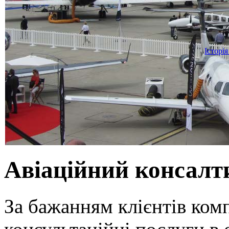
Історія
Авіаційний консалт
За бажанням клієнтів ком