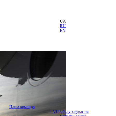
UA
RU
EN
Наша команда
VIP обслуговування