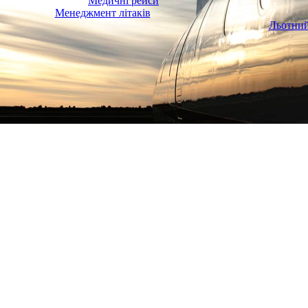
Медичні рейси
Менеджмент літаків
Льотний