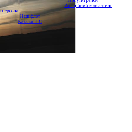
Попутні рейси
Авіаційний консалтинг
 персонал
Наш флот
Каталог ПС